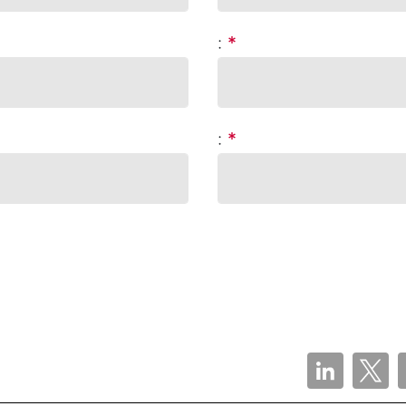
:
*
:
*