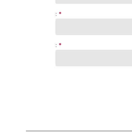
:
*
:
*