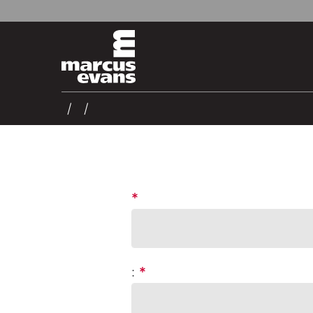
*
:
*